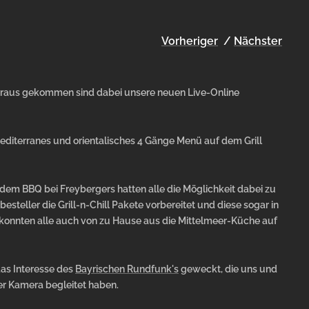
Vorheriger
/
Nächster
raus gekommen sind dabei unsere neuen Live-Online
editerranes und orientalisches 4 Gänge Menü auf dem Grill
dem BBQ bei Freybergers hatten alle die Möglichkeit dabei zu
Willkommen beim Freyberger!
esteller die Grill-n-Chill Pakete vorbereitet und diese sogar in
 konnten alle auch von zu Hause aus die Mittelmeer-Küche auf
Erhalte exklusive Angebote und Produktneuheiten
direkt in dein Postfach.
das Interesse des
Bayrischen Rundfunk's
geweckt, die uns und
r Kamera begleitet haben.
Deine 