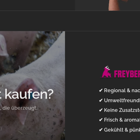
 kaufen?
✔ Regional & nac
✔ Umweltfreundl
, die überzeugt.
✔ Keine Zusatzst
✔ Frisch & aroma
✔ Gekühlt & pünk