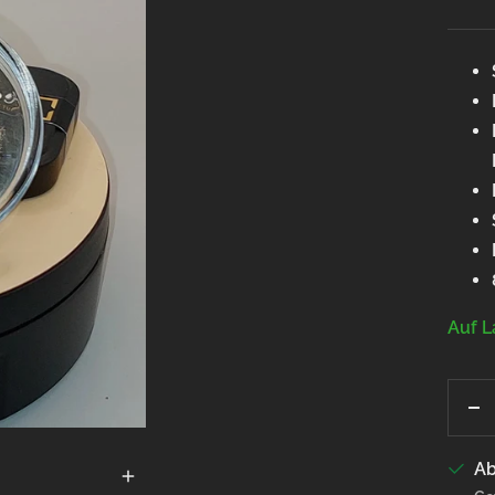
Auf L
M
ve
Ab