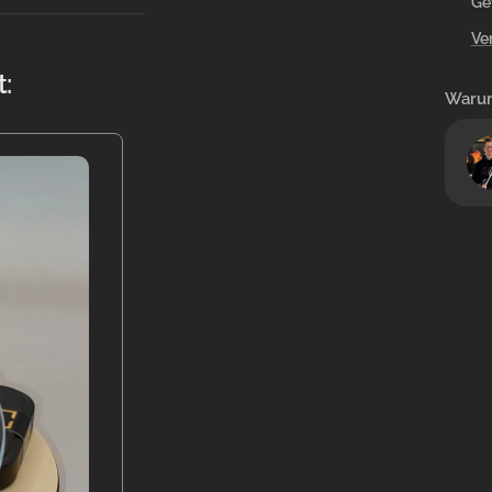
Ge
Ve
:
Waru