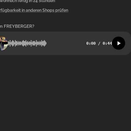
wöhnlich fertig in 24 Stunden
rfügbarkeit in anderen Shops prüfen
m FREYBERGER?
0:00
/
0:44