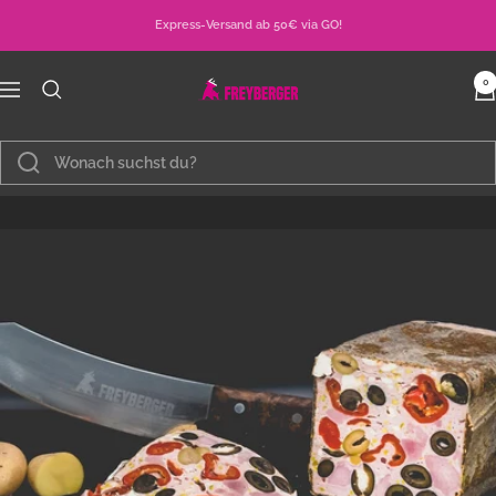
Direkt
Express-Versand ab 50€ via GO!
zum
Inhalt
Metzgerei
0
Navigation
Freyberger