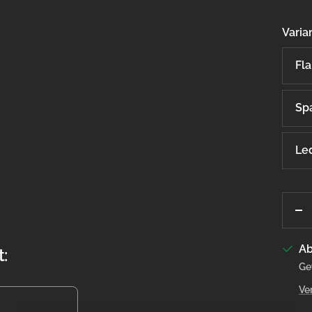
Varia
Fl
Sp
Le
M
ve
Ab
:
Ge
Ve