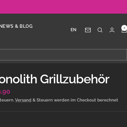
NEWS & BLOG
0
EN
Newsletter
nolith Grillzubehör
ebotspreis
,90
Steuern.
Versand
& Steuern werden im Checkout berechnet