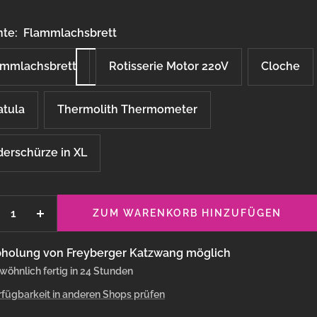
nte:
Flammlachsbrett
ammlachsbrett
Rotisserie Motor 220V
Cloche
atula
Thermolith Thermometer
derschürze in XL
ZUM WARENKORB HINZUFÜGEN
enge
Menge
rringern
erhöhen
holung von Freyberger Katzwang möglich
wöhnlich fertig in 24 Stunden
rfügbarkeit in anderen Shops prüfen