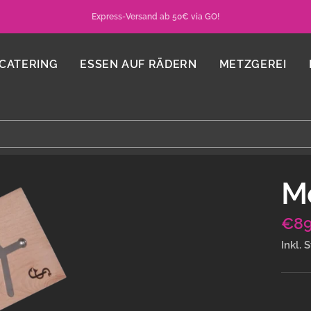
Express-Versand ab 50€ via GO!
CATERING
ESSEN AUF RÄDERN
METZGEREI
Mo
Ang
€89
Inkl. 