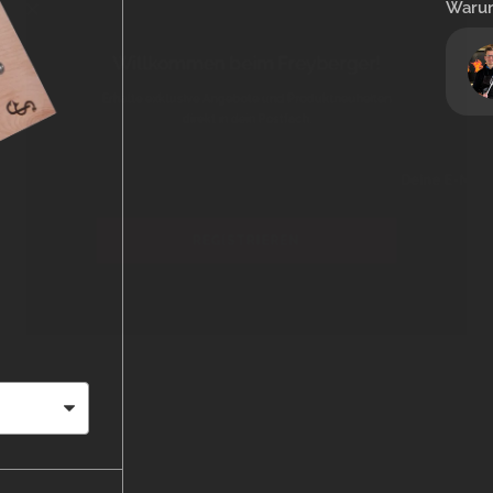
Waru
Willkommen beim Freyberger!
Erhalte exklusive Angebote und Produktneuheiten
direkt in dein Postfach.
Deine 
REGISTRIEREN